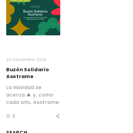
Solidario
Asotrame
20 noviembre, 2025
Buzón Solidario
Asotrame
La Navidad se
acerca 🎄 y, como
cada año, Asotrame
pone en marcha
0
“Luces de Colores”,
su proyecto
artístico-solidario
SEARCH