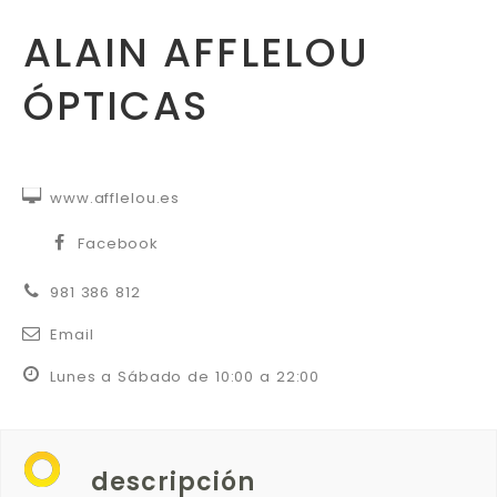
ALAIN AFFLELOU
ÓPTICAS


www.afflelou.es


Facebook


981 386 812


Email


Lunes a Sábado de 10:00 a 22:00
descripción