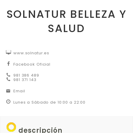
SOLNATUR BELLEZA Y
SALUD


www.solnatur.es


Facebook Oficial


981 386 489


981 371 143
Email




Lunes a Sábado de 10:00 a 22:00
descripción