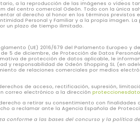
itario, a la reproducción de las imágenes o vídeos t
 del centro comercial Odeón. Todo con la única salv
entar al derecho al honor en los términos previstos e
 Intimidad Personal y Familiar y a la propia imagen. L
r un plazo de tiempo ilimitado.
eglamento (UE) 2016/679 del Parlamento Europeo y del
 de 5 de diciembre, de Protección de Datos Personale
rmativa de protección de datos aplicable, le inform
dad y responsabilidad de Odeón Shopping SL (en adel
iento de relaciones comerciales por medios electrón
derechos de acceso, rectificación, supresión, limitac
n correo electrónico a la dirección
proteccionesdat
derecho a retirar su consentimiento con finalidades
recho a reclamar ante la Agencia Española de Protec
iza conforme a las bases del concurso y la política d