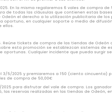
2025. En la misma regalaremos 6 vales de compra de 5
a de todas las cláusulas que contienen estas bases.
Odeón el derecho a la utilización publicitaria de lo
 oportuno, en cualquier soporte o medio de difusió
 ellos.
5. Reúne tickets de compra de las tiendas de Odeón d
sobre esta promoción se establezcan sistemas de esp
re oportunas. Cualquier incidente que pueda surgir s
 3/5/2025 y premiaremos a 150 (ciento cincuenta) pe
ales de compra de 50,00€
/2025 para disfrutar del vale de compra. Los ganado
, las reservas realizadas en las tiendas de Odeón, en