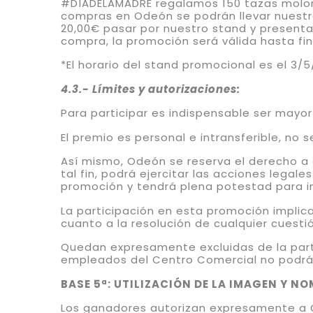
#DÍADELAMADRE regalamos 150 tazas molona
compras en Odeón se podrán llevar nuestra 
20,00€ pasar por nuestro stand y presenta
compra, la promoción será válida hasta fin
*El horario del stand promocional es el 3/5
4.3.- Límites y autorizaciones:
Para participar es indispensable ser mayo
El premio es personal e intransferible, no
Así mismo, Odeón se reserva el derecho a
tal fin, podrá ejercitar las acciones lega
promoción y tendrá plena potestad para in
La participación en esta promoción implic
cuanto a la resolución de cualquier cuesti
Quedan expresamente excluidas de la part
empleados del Centro Comercial no podrán 
BASE 5ª: UTILIZACIÓN DE LA IMAGEN Y N
Los ganadores autorizan expresamente a Od