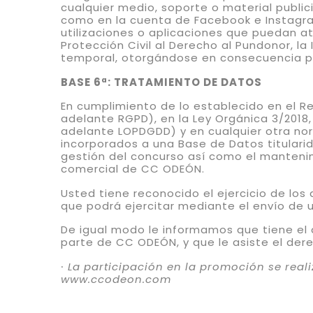
cualquier medio, soporte o material public
como en la cuenta de Facebook e Instagram
utilizaciones o aplicaciones que puedan at
Protección Civil al Derecho al Pundonor, la
temporal, otorgándose en consecuencia po
BASE 6ª: TRATAMIENTO DE DATOS
En cumplimiento de lo establecido en el R
adelante RGPD), en la Ley Orgánica 3/2018,
adelante LOPDGDD) y en cualquier otra no
incorporados a una Base de Datos titulari
gestión del concurso así como el mantenim
comercial de CC ODEÓN.
Usted tiene reconocido el ejercicio de los 
que podrá ejercitar mediante el envío de u
De igual modo le informamos que tiene el 
parte de CC ODEÓN, y que le asiste el de
∙
La participación en la promoción se real
www.ccodeon.com