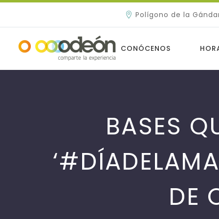
Polígono de la Gánda
CONÓCENOS
HOR
BASES Q
‘#DÍADELAMA
DE 