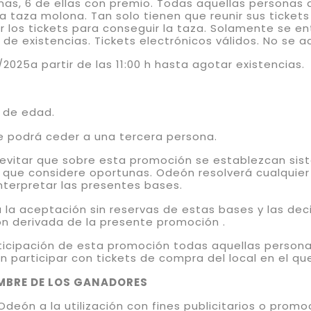
s, 6 de ellas con premio. Todas aquellas personas q
taza molona. Tan solo tienen que reunir sus tickets 
r los tickets para conseguir la taza. Solamente se en
 de existencias. Tickets electrónicos válidos. No se 
/2025a partir de las 11:00 h hasta agotar existencias.
r de edad.
 se podrá ceder a una tercera persona.
 evitar que sobre esta promoción se establezcan sis
les que considere oportunas. Odeón resolverá cualquier
terpretar las presentes bases.
a la aceptación sin reservas de estas bases y las de
ón derivada de la presente promoción .
icipación de esta promoción todas aquellas personas
participar con tickets de compra del local en el que
OMBRE DE LOS GANADORES
eón a la utilización con fines publicitarios o prom