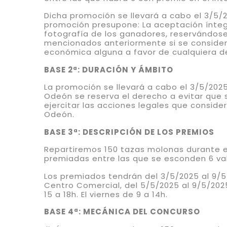
Dicha promoción se llevará a cabo el 3/5/
promoción presupone: La aceptación íntegr
fotografía de los ganadores, reservándose 
mencionados anteriormente si se considera
económica alguna a favor de cualquiera de
BASE 2ª: DURACIÓN Y ÁMBITO
La promoción se llevará a cabo el 3/5/202
Odeón se reserva el derecho a evitar que 
ejercitar las acciones legales que conside
Odeón.
BASE 3ª: DESCRIPCIÓN DE LOS PREMIOS
Repartiremos 150 tazas molonas durante el
premiadas entre las que se esconden 6 v
Los premiados tendrán del 3/5/2025 al 9/5
Centro Comercial, del 5/5/2025 al 9/5/2025
15 a 18h. El viernes de 9 a 14h.
BASE 4ª: MECÁNICA DEL CONCURSO