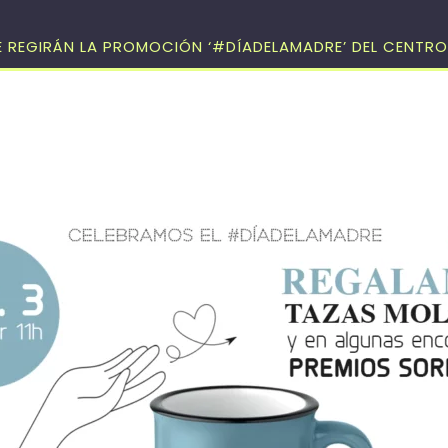
E REGIRÁN LA PROMOCIÓN ‘#DÍADELAMADRE’ DEL CENTR