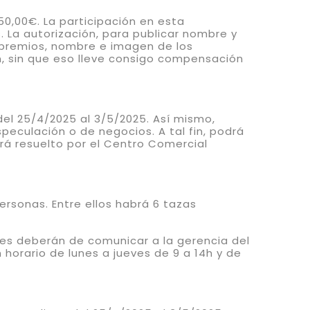
0,00€. La participación en esta
 La autorización, para publicar nombre y
s premios, nombre e imagen de los
n, sin que eso lleve consigo compensación
el 25/4/2025 al 3/5/2025. Así mismo,
eculación o de negocios. A tal fin, podrá
erá resuelto por el Centro Comercial
rsonas. Entre ellos habrá 6 tazas
res deberán de comunicar a la gerencia del
 horario de lunes a jueves de 9 a 14h y de