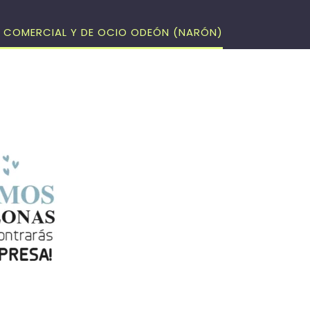
O COMERCIAL Y DE OCIO ODEÓN (NARÓN)