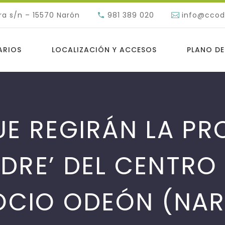
ra s/n – 15570 Narón
981 389 020
info@cco
ARIOS
LOCALIZACIÓN Y ACCESOS
PLANO DE
UE REGIRÁN LA P
DRE’ DEL CENTRO
OCIO ODEÓN (NA