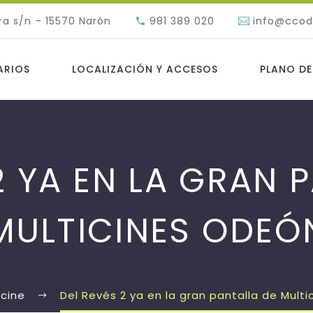
ra s/n – 15570 Narón
981 389 020
info@cco
ARIOS
LOCALIZACIÓN Y ACCESOS
PLANO DE
2 YA EN LA GRAN 
MULTICINES ODEÓ
cine
Del Revés 2 ya en la gran pantalla de Mult