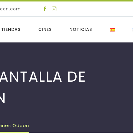
deon.com
 TIENDAS
CINES
NOTICIAS
PANTALLA DE
N
icines Odeón