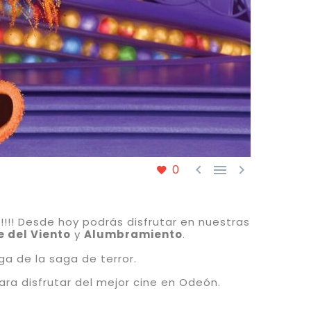



0
!!!! Desde hoy podrás disfrutar en nuestras
e del Viento
y
Alumbramiento
.
ega de la saga de terror.
ra disfrutar del mejor cine en Odeón.