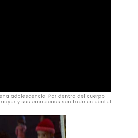
plena adolescencia. Por dentro del cuerpo
 mayor y sus emociones son todo un cóctel