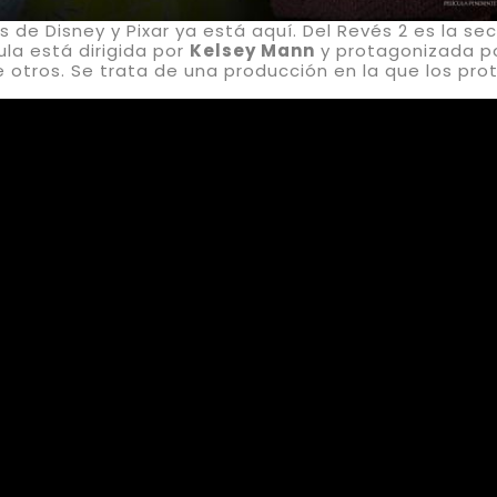
s de Disney y Pixar ya está aquí. Del Revés 2 es la se
ula está dirigida por
Kelsey Mann
y protagonizada p
 otros. Se trata de una producción en la que los pro