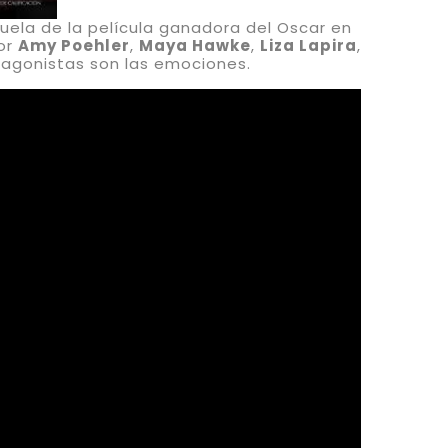
cuela de la película ganadora del Oscar en
or
Amy Poehler
,
Maya Hawke
,
Liza Lapira
,
tagonistas son las emociones.