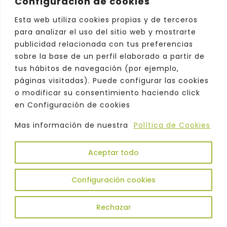
Configuración de cookies
de
Jon Watts
protagonizada por el gran
Tom Holland
,
Michael Keaton
,
Robert
Esta web utiliza cookies propias y de terceros
Downey Jr
y
Jon Favreau
entre otros
para analizar el uso del sitio web y mostrarte
excepcionales actores.
publicidad relacionada con tus preferencias
sobre la base de un perfil elaborado a partir de
tus hábitos de navegación (por ejemplo,
páginas visitadas). Puede configurar las cookies
o modificar su consentimiento haciendo click
en Configuración de cookies
Mas información de nuestra
Política de Cookies
Aceptar todo
Configuración cookies
Rechazar