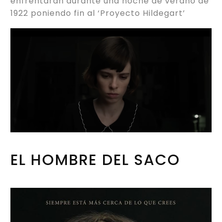
enfrentarán durante una noche de verano de
1922 poniendo fin al ‘Proyecto Hildegart’
EL HOMBRE DEL SACO