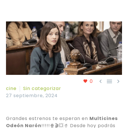



0
cine
Sin categorizar
27 septiembre, 2024
Grandes estrenos te esperan en
Multicines
Odeón Narón
!!!!!🍿🎬💥🥤 Desde hoy podrás