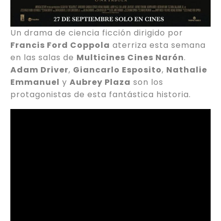
Un drama de ciencia ficción dirigido por
Francis Ford Coppola
aterriza esta semana
en las salas de
Multicines Cines Narón
.
Adam Driver
,
Giancarlo Esposito
,
Nathalie
Emmanuel
y
Aubrey Plaza
son los
protagonistas de esta fantástica historia.