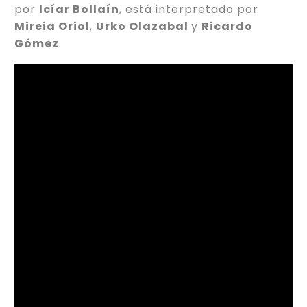
por
Icíar Bollaín
, está interpretado por
Mireia Oriol
,
Urko Olazabal
y
Ricardo
Gómez
.