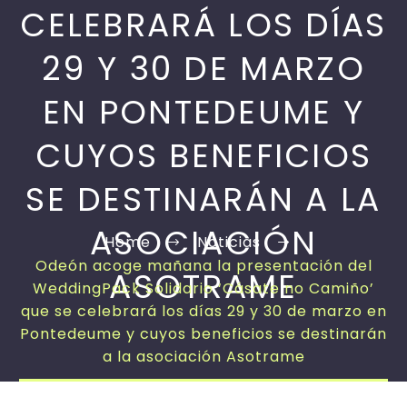
CELEBRARÁ LOS DÍAS
29 Y 30 DE MARZO
EN PONTEDEUME Y
CUYOS BENEFICIOS
SE DESTINARÁN A LA
ASOCIACIÓN
Home
Noticias
Odeón acoge mañana la presentación del
ASOTRAME
WeddingPack Solidario ‘Cásate no Camiño’
que se celebrará los días 29 y 30 de marzo en
Pontedeume y cuyos beneficios se destinarán
a la asociación Asotrame