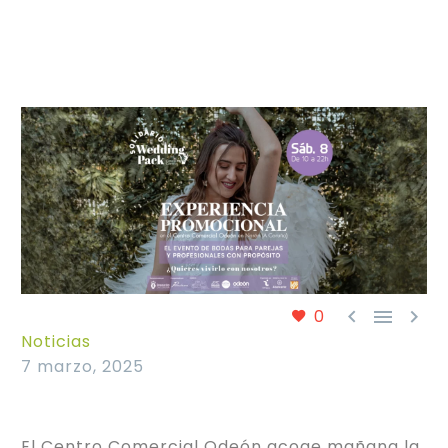



0
Noticias
7 marzo, 2025
El Centro Comercial Odeón acoge mañana la