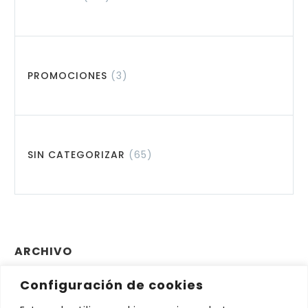
PROMOCIONES
(3)
SIN CATEGORIZAR
(65)
ARCHIVO
Configuración de cookies
Archivo
Elegir el mes