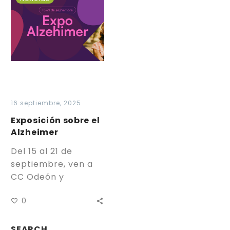
sobre
el
Alzheimer
16 septiembre, 2025
Exposición sobre el
Alzheimer
Del 15 al 21 de
septiembre, ven a
CC Odeón y
descubre la
0
exposición sobre el
Alzheimer. Acércate
y conoce…
SEARCH