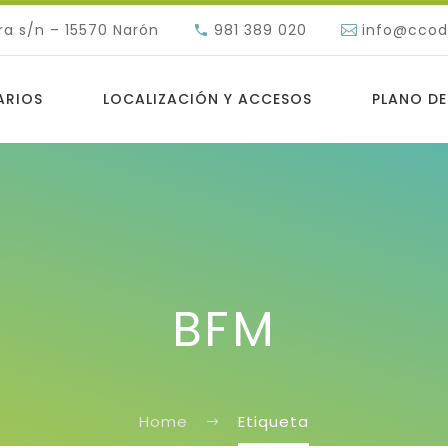
ra s/n – 15570 Narón
981 389 020
info@cco
ARIOS
LOCALIZACIÓN Y ACCESOS
PLANO DE
BFM
Home
Etiqueta