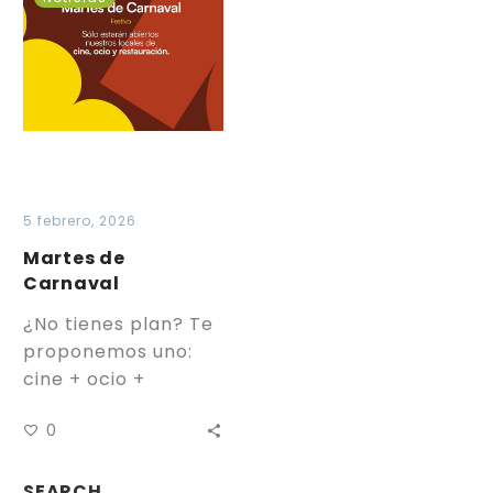
de
Carnaval
5 febrero, 2026
Martes de
Carnaval
¿No tienes plan? Te
proponemos uno:
cine + ocio +
restauración. El 17
0
de febrero la zona
comercial
permanecerá
SEARCH