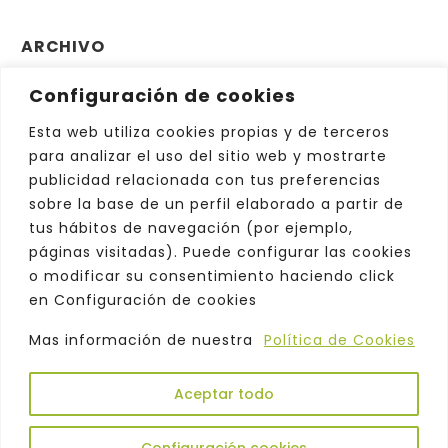
ARCHIVO
Configuración de cookies
Archivo
Elegir el mes
Esta web utiliza cookies propias y de terceros
para analizar el uso del sitio web y mostrarte
publicidad relacionada con tus preferencias
sobre la base de un perfil elaborado a partir de
tus hábitos de navegación (por ejemplo,
páginas visitadas). Puede configurar las cookies
o modificar su consentimiento haciendo click
en Configuración de cookies
Mas información de nuestra
Política de Cookies
Aceptar todo
Copyright © 2026. Odeón |
Política de
Privacidad
|
Aviso Legal
|
Comercialización
|
Configuración cookies