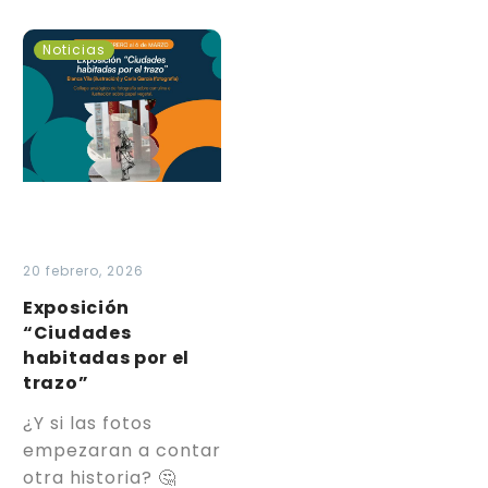
Exposición
Noticias
“Ciudades
habitadas
por
el
trazo”
20 febrero, 2026
Exposición
“Ciudades
habitadas por el
trazo”
¿Y si las fotos
empezaran a contar
otra historia? 🤔