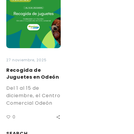
de
Juguetes
en
Odeón
27 noviembre, 2025
Recogida de
Juguetes en Odeón
Del 1 al 15 de
diciembre, el Centro
Comercial Odeón
pone en marcha su
0
campaña solidaria
de Recogida de
Juguetes,…
SEARCH