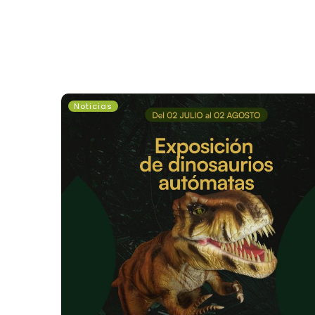
Exposición
Noticias
de
Dinosaurios
Autómatas