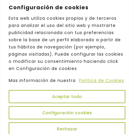
Configuración de cookies
Archivo
Elegir el mes
Esta web utiliza cookies propias y de terceros
para analizar el uso del sitio web y mostrarte
publicidad relacionada con tus preferencias
sobre la base de un perfil elaborado a partir de
tus hábitos de navegación (por ejemplo,
páginas visitadas). Puede configurar las cookies
o modificar su consentimiento haciendo click
en Configuración de cookies
Mas información de nuestra
Política de Cookies
Aceptar todo
Copyright © 2026. Odeón |
Política de
Privacidad
|
Aviso Legal
|
Comercialización
|
Configuración cookies
Atención al Cliente
|
Política de Cookies
|
Política de Protección de Datos
Rechazar