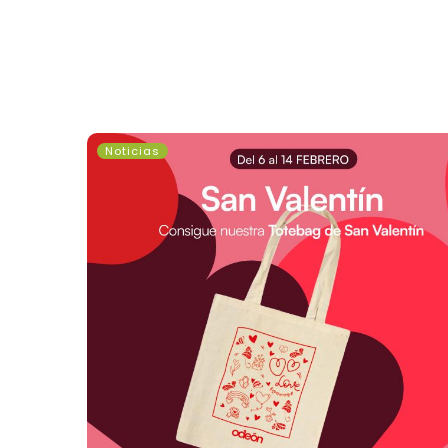
San
Noticias
Valentín
en
CC
Odeón