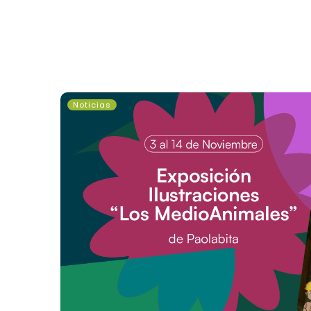
Exposición
Noticias
“los
Medioanimales”
De
Paolabita