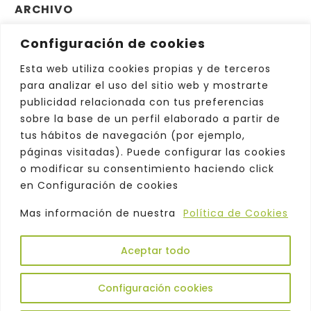
ARCHIVO
Configuración de cookies
Archivo
Elegir el mes
Esta web utiliza cookies propias y de terceros
para analizar el uso del sitio web y mostrarte
publicidad relacionada con tus preferencias
sobre la base de un perfil elaborado a partir de
tus hábitos de navegación (por ejemplo,
páginas visitadas). Puede configurar las cookies
o modificar su consentimiento haciendo click
en Configuración de cookies
Mas información de nuestra
Política de Cookies
Aceptar todo
Copyright © 2026. Odeón |
Política de
Privacidad
|
Aviso Legal
|
Comercialización
|
Configuración cookies
Atención al Cliente
|
Política de Cookies
|