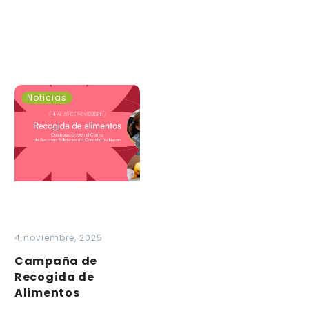
Campaña
Noticias
de
Recogida
de
Alimentos
4 noviembre, 2025
Campaña de
Recogida de
Alimentos