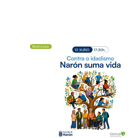
Contra
Noticias
o
idadismo:
Narón
suma
vida