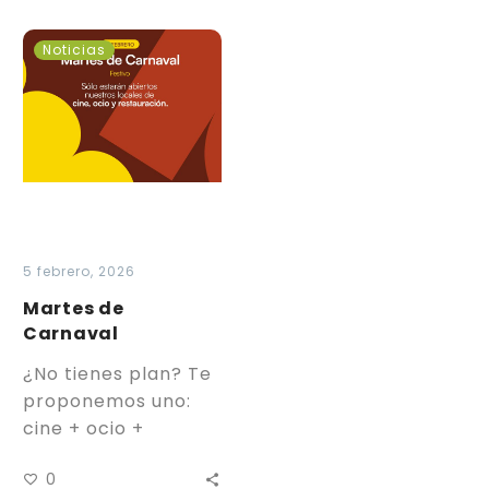
Martes
Noticias
de
Carnaval
5 febrero, 2026
Martes de
Carnaval
¿No tienes plan? Te
proponemos uno:
cine + ocio +
restauración. El 17
0
de febrero la zona