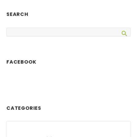
comercial
permanecerá
SEARCH
cerrada, pero el…
FACEBOOK
CATEGORIES