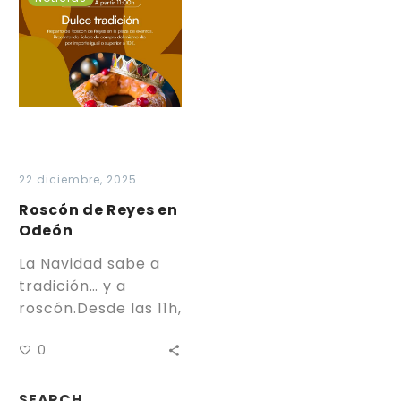
de
Reyes
en
Odeón
22 diciembre, 2025
Roscón de Reyes en
Odeón
La Navidad sabe a
tradición… y a
roscón.Desde las 11h,
ven a por tu Roscón
0
de Reyes en la
plaza…
SEARCH