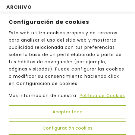
ARCHIVO
Configuración de cookies
Archivo
Elegir el mes
Esta web utiliza cookies propias y de terceros
para analizar el uso del sitio web y mostrarte
publicidad relacionada con tus preferencias
sobre la base de un perfil elaborado a partir de
tus hábitos de navegación (por ejemplo,
páginas visitadas). Puede configurar las cookies
o modificar su consentimiento haciendo click
en Configuración de cookies
Mas información de nuestra
Política de Cookies
Aceptar todo
Copyright © 2026. Odeón |
Política de
Privacidad
|
Aviso Legal
|
Comercialización
|
Configuración cookies
Atención al Cliente
|
Política de Cookies
|