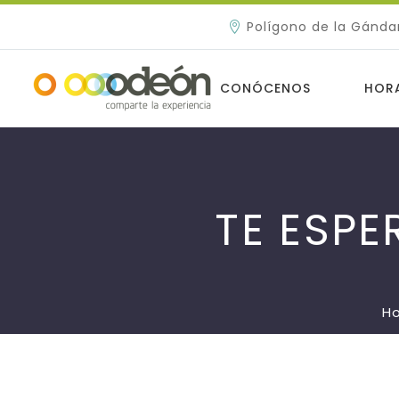
Polígono de la Gánda
CONÓCENOS
HOR
TE ESPE
H