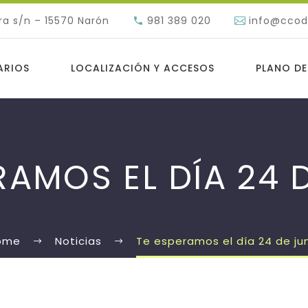
ra s/n – 15570 Narón
981 389 020
info@cco
ARIOS
LOCALIZACIÓN Y ACCESOS
PLANO DE
RAMOS EL DÍA 24 
ome
Noticias
Te esperamos el día 24 de ju