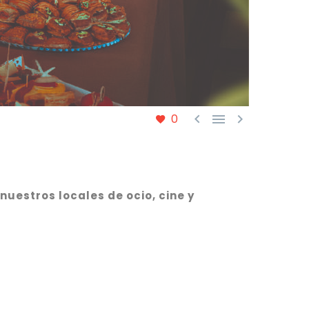



0
nuestros locales de ocio, cine y