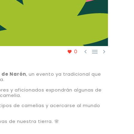



0
 de Narón
, un evento ya tradicional que
a.
ores y aficionados expondrán algunas de
 camelia.
s tipos de camelias y acercarse al mundo
as de nuestra tierra. 🌸